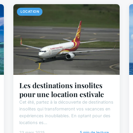
LOCATION
Les destinations insolites
pour une location estivale
Cet été, partez à la découverte de destinations
insolites qui transformeront vos vacances en
expériences inoubliables. En optant pour des
locations es...
23 mars 2025
5 min de lecture →