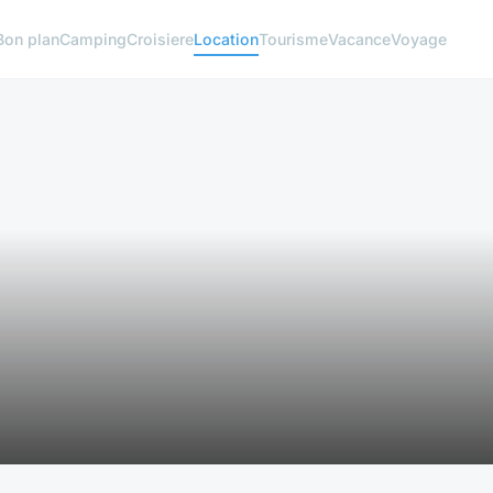
Bon plan
Camping
Croisiere
Location
Tourisme
Vacance
Voyage