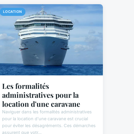
LOCATION
Les formalités
administratives pour la
location d'une caravane
Naviguer dans les formalités administratives
pour la location d'une caravane est crucial
pour éviter les désagréments. Ces démarches
assurent que votr...