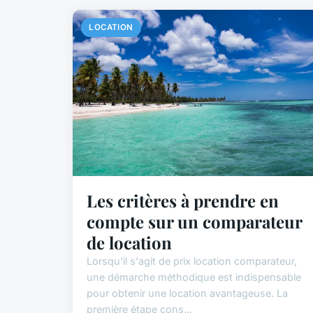
LOCATION
Les critères à prendre en
compte sur un comparateur
de location
Lorsqu'il s'agit de prix location comparateur,
une démarche méthodique est indispensable
pour obtenir une location avantageuse. La
première étape cons...