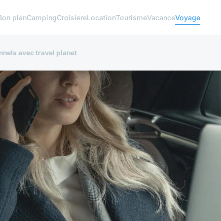
Bon plan
Camping
Croisiere
Location
Tourisme
Vacance
Voyage
nnels avec travel planet