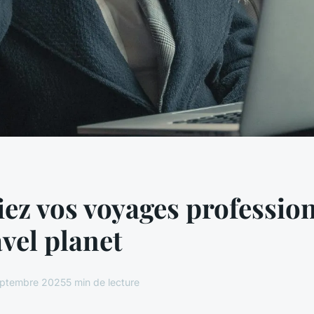
iez vos voyages professio
avel planet
eptembre 2025
5 min de lecture