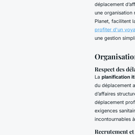
déplacement d’affa
une organisation
Planet, faciliten
profiter d'un voy
une gestion simpli
Organisation
Respect des dél
La
planification 
du déplacement a
d’affaires structu
déplacement profe
exigences sanitair
incontournables à
Recrutement et