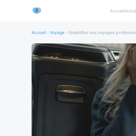
Accueil
Actu
Accueil
›
Voyage
›
Simplifiez vos voyages professio