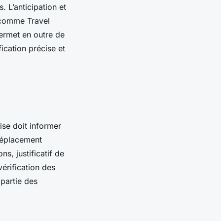
. L’anticipation et
 comme Travel
permet en outre de
fication précise et
rise doit informer
déplacement
ns, justificatif de
érification des
 partie des