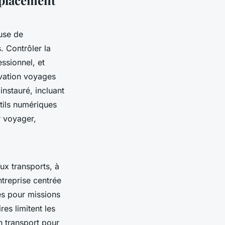
use de
. Contrôler la
essionnel, et
ervation voyages
instauré, incluant
utils numériques
r voyager,
aux transports, à
ntreprise centrée
es pour missions
res limitent les
n transport pour