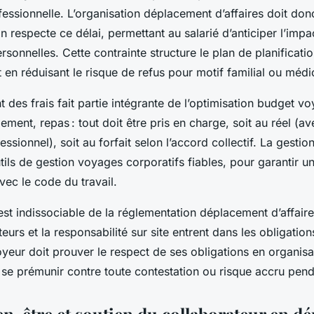
fessionnelle. L’organisation déplacement d’affaires doit don
n respecte ce délai, permettant au salarié d’anticiper l’imp
rsonnelles. Cette contrainte structure le plan de planification
 en réduisant le risque de refus pour motif familial ou médi
des frais fait partie intégrante de l’optimisation budget vo
ment, repas : tout doit être pris en charge, soit au réel (ave
sionnel), soit au forfait selon l’accord collectif. La gestion
tils de gestion voyages corporatifs fiables, pour garantir un
vec le code du travail.
 est indissociable de la réglementation déplacement d’affaire
urs et la responsabilité sur site entrent dans les obligation
loyeur doit prouver le respect de ses obligations en organi
e se prémunir contre toute contestation ou risque accru pend
en-être et soutien du collaborateur en d