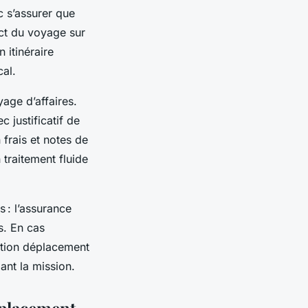
c s’assurer que
act du voyage sur
 itinéraire
cal.
yage d’affaires.
c justificatif de
 frais et notes de
 traitement fluide
s : l’assurance
s. En cas
sation déplacement
ant la mission.
éplacement