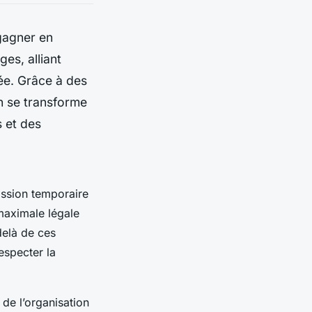
gagner en
es, alliant
ée. Grâce à des
n se transforme
s et des
ission temporaire
 maximale légale
delà de ces
respecter la
 de l’organisation