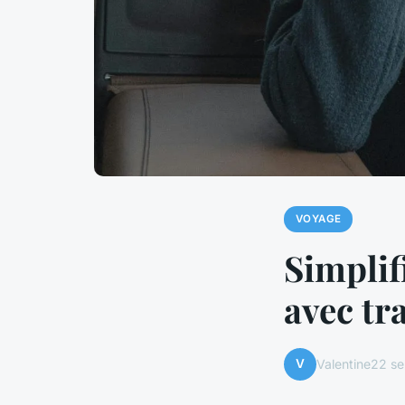
VOYAGE
Simplif
avec tr
V
Valentine
22 s