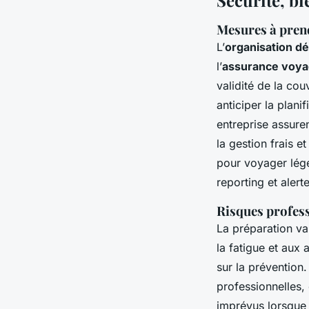
Mesures à prend
L’
organisation dé
l’
assurance voya
validité de la cou
anticiper la plani
entreprise assuren
la gestion frais e
pour voyager lége
reporting et alert
Risques profess
La préparation val
la fatigue et aux
sur la prévention
professionnelles, 
imprévus lorsque 