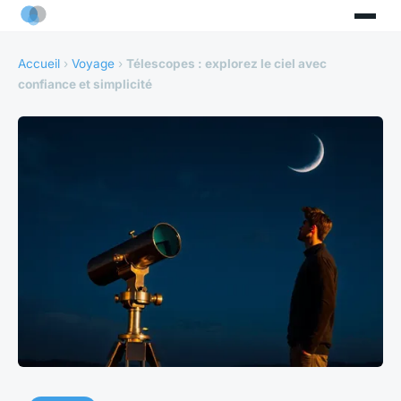
Accueil
›
Voyage
›
Télescopes : explorez le ciel avec
confiance et simplicité